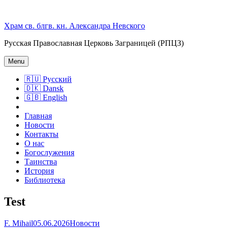
Skip
to
Храм св. блгв. кн. Александра Невского
content
Русская Православная Церковь Заграницей (РПЦЗ)
Menu
🇷🇺 Русский
🇩🇰 Dansk
🇬🇧 English
Главная
Новости
Контакты
О нас
Богослужения
Таинства
История
Библиотека
Test
F. Mihail
05.06.2026
Новости