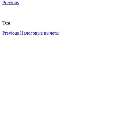
Навигация
Previous
по
записям
Test
Навигация
Previous
Налоговые вычеты
по
записям