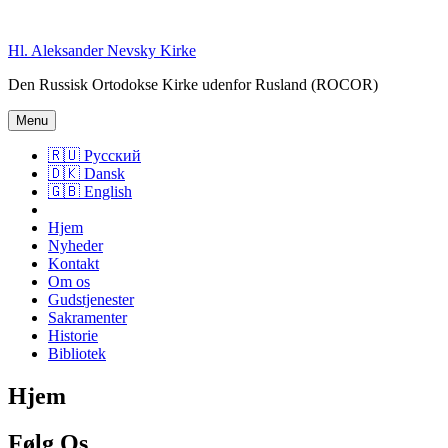
Skip
to
Hl. Aleksander Nevsky Kirke
content
Den Russisk Ortodokse Kirke udenfor Rusland (ROCOR)
Menu
🇷🇺 Русский
🇩🇰 Dansk
🇬🇧 English
Hjem
Nyheder
Kontakt
Om os
Gudstjenester
Sakramenter
Historie
Bibliotek
Hjem
Følg Os